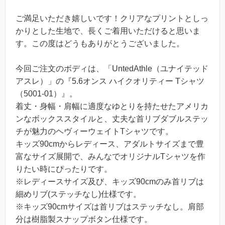
ご満足いただき嬉しいです！クリアなプリントとしっ
かりとした生地で、長くご着用いただけると思いま
す。この度はどうもありがとうございました。
今回ご注文のボディは、「UntedAthle（ユナイテッド
アスレ）」の『5.6オンス ハイクオリティー Tシャツ
（5001-01）』。
着丈・身幅・肩幅に適度なゆとりを持たせたアメリカ
ンなボックススタイルと、丈夫な首リブダブルステッ
チが魅力のヘヴィーウェイトTシャツです。
キッズ90cmからレディース、アダルトサイズまで豊
富なサイズ展開で、みんなでオリジナルTシャツを作
りたい時にぴったりです。
※レディースサイズ及び、キッズ90cmのみ首リブは
細めリブ(ステッチなし)仕様です。
※キッズ90cmサイズは首リブはステッチなし。肩部
分は樹脂製スナップボタン仕様です。