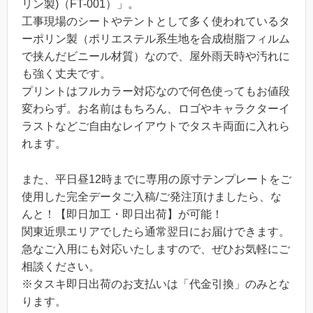
リン製)（FT-001）」。
工事現場のシートやテントとして多く使われているタ
ーポリン製（ポリエステル系生地を合成樹脂フィルム
で挟んだビニール材質）なので、屋外雨天時や汚れに
も強く丈夫です。
プリントはフルカラー対応なので何色使ってもお値段
変わらず。お名前はもちろん、ロゴやキャラクターイ
ラストなどご自由なレイアウトでタスキ両面に入れら
れます。
また、平日昼12時までに専用の原寸テンプレートをご
使用した完全データご入稿/ご発注頂けましたら、な
んと！【即日加工・即日出荷】が可能！
関東近県エリアでしたら通常翌日にお届けできます。
急なご入用にも対応いたしますので、ぜひお気軽にご
相談ください。
※タスキ即日出荷のお支払いは「代金引換」のみとな
ります。