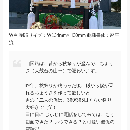
W白 刺繍サイズ：W134mm×H30mm 刺繍書体：勘亭
流
四国路は、昔から秋祭りが盛んで、ちょう
さ（太鼓台の山車）で賑わいます。
昨年、秋祭りが終わった頃、孫から僕が乗
れるちょうさを作って欲しいと……。
男の子二人の孫は、360/365日くらい祭り
大好きで（笑）
日に日に じぃじに電話をして来ては、もう
図面できた？ いつできる？と可愛い催促の
電話♡