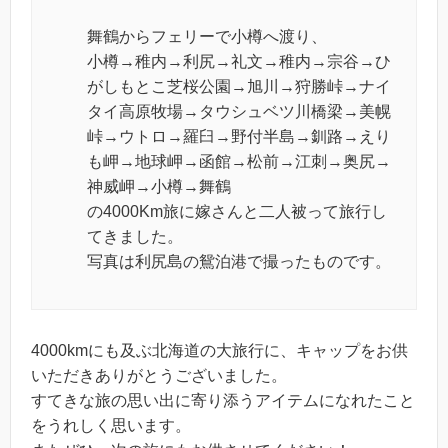
舞鶴からフェリーで小樽へ渡り、
小樽→稚内→利尻→礼文→稚内→宗谷→ひ
がしもとこ芝桜公園→旭川→狩勝峠→ナイ
タイ高原牧場→タウシュベツ川橋梁→美幌
峠→ウトロ→羅臼→野付半島→釧路→えり
も岬→地球岬→函館→松前→江刺→奥尻→
神威岬→小樽→舞鶴
の4000Km旅に嫁さんと二人被って旅行し
てきました。
写真は利尻島の鴛泊港で撮ったものです。
4000kmにも及ぶ北海道の大旅行に、キャップをお供
いただきありがとうございました。
すてきな旅の思い出に寄り添うアイテムになれたこと
をうれしく思います。