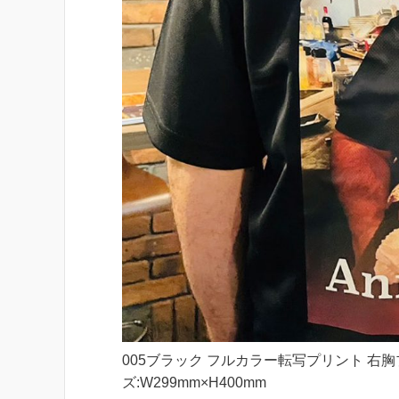
005ブラック フルカラー転写プリント 右胸
ズ:W299mm×H400mm